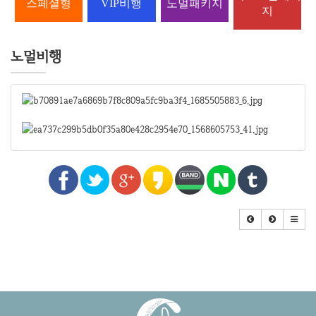
스페셜형
VIP비행
노멀패키지
지
노멀비행