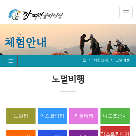
Toggle
naviga
체험안내
체험안내
노멀비행
노멀비행
노멀형
익스트림형
커플비행
나도조종사
익스트림패키